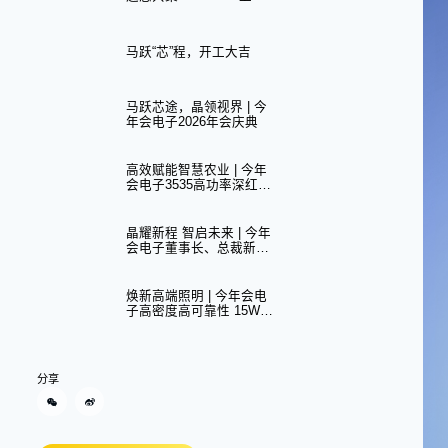
国际汽车灯具展
马跃“芯”程，开工大吉
马跃芯途，晶领视界 | 今
年会电子2026年会庆典
高效赋能智慧农业 | 今年
会电子3535高功率深红光
LED 器件荣获年度生物光
照科技创新奖
晶耀新程 智启未来 | 今年
会电子董事长、总裁新年
贺词
焕新高端照明 | 今年会电
子高密度高可靠性 15W
COB 器件荣获“创新产品
奖”
分享