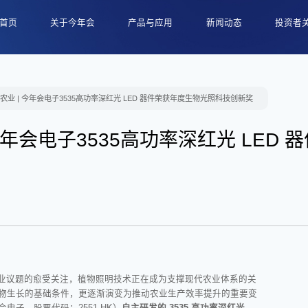
首页
关于今年会
产品与应用
新闻动态
投资者
公司介绍
汽车智能视觉
公司新闻
信息披
发展历程
新型显示
财经新闻
公司治
农业 | 今年会电子3535高功率深红光 LED 器件荣获年度生物光照科技创新奖
关怀与支持
高端照明
行业新闻
投资者关
技术与研发
今年会电子3535高功率深红光 LED
规模化精益制造
市场认可与荣誉
业议题的愈受关注，植物照明技术正在成为支撑现代农业体系的关
物生长的基础条件，更逐渐演变为推动农业生产效率提升的重要变
会电子
，股票代码：2551.HK）
自主研发的 3535 高功率深红光