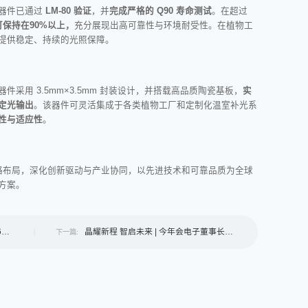
 器件
已通过
LM-80 验证
，
并
完成严格的
Q90
寿命测试
。在超过
保持在90%以上，
充分展现出高可靠性与环境耐受性。在植物工
提供稳定、持续的光照保障。
D 器件采用 3.5mm×3.5mm 封装设计，并搭载高品质陶瓷基板，
实
定光输出
。该器件可灵活集成于各类植物工厂和定制化温室补光系
性与适应性
。
略布局，
深化创新驱动与产业协同，以先进技术和可靠品质为全球
方案。
6年
晶耀新程 智启未来 | 今年会电子董事长、
下一篇:
总裁新年贺词