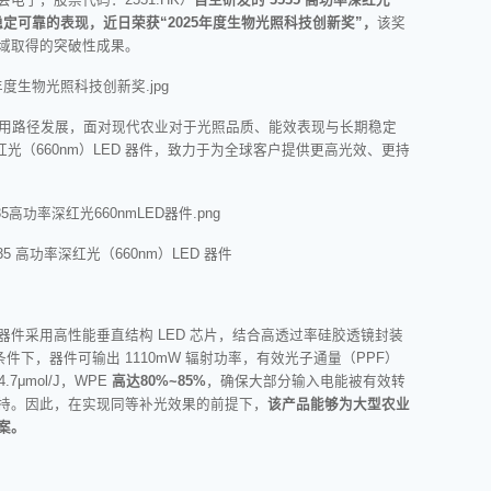
稳定可靠的表现，近日荣获“2025年度生物光照科技创新奖”，
该奖
域取得的突破性成果。
应用路径发展，
面对现代农业对于光照品质、能效表现与长期稳定
率深红光（660nm）LED 器件，致力于为全球客户提供更高光效、更持
5 高功率深红光（660nm）LED 器件
ED 器件采用高性能垂直结构 LED 芯片，结合高透过率硅胶透镜封装
条件下，器件可输出 1110mW 辐射功率，有效光子通量（PPF）
7μmol/J，
WPE
高达80%~85%
，确保大部分输入电能被有效转
持。因此，在实现同等补光效果的前提下，
该产品能够为大型农业
案。