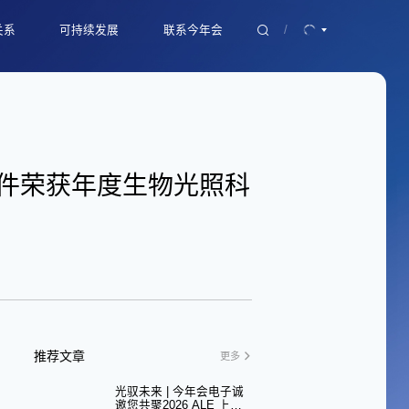
关系
可持续发展
联系今年会
/
露
ESG 战略
产品咨询
理
ESG 评级与奖项
加入今年会
系联络
面向未来的可持续生态
联系方式
ESG 报告
 器件荣获年度生物光照科
推荐文章
更多
光驭未来 | 今年会电子诚
邀您共聚2026 ALE 上海