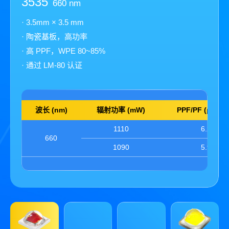
3535
3535
660 nm
White
820
5.0
· 3.5mm × 3.5 mm
· 3.5 mm × 3.5 mm
· 陶瓷基板，高功率
· 陶瓷基板，高功率
· 高 PPF，WPE 80~85%
· 高 PPF，高亮度
· 通过 LM-80 认证
· 通过 LM-80 认证
波长 (nm)
色温 (K)
辐射功率 (mW)
光通量 (lm)
PPF/PF (μmol/
PPF/PF (μmol/
6500
1110
430
6.2
5.7
660
5000
1090
440
5.9
5.7